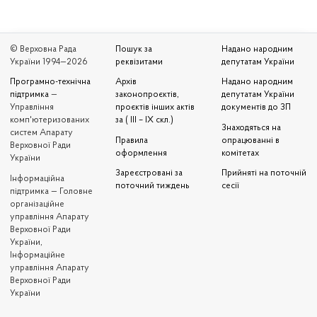
© Верховна Рада
Пошук за
Надано народним
України 1994—2026
реквізитами
депутатам України
Програмно-технічна
Архів
Надано народним
підтримка
—
законопроєктів,
депутатам України
Управління
проєктів інших актів
документів до ЗП
комп'ютеризованих
за ( III – IX скл.)
Знаходяться на
систем Апарату
Правила
опрацюванні в
Верховної Ради
оформлення
комітетах
України
Зареєстровані за
Прийняті на поточній
Iнформаційна
поточний тиждень
сесії
підтримка — Головне
організаційне
управління Апарату
Верховної Ради
України,
Інформаційне
управління Апарату
Верховної Ради
України