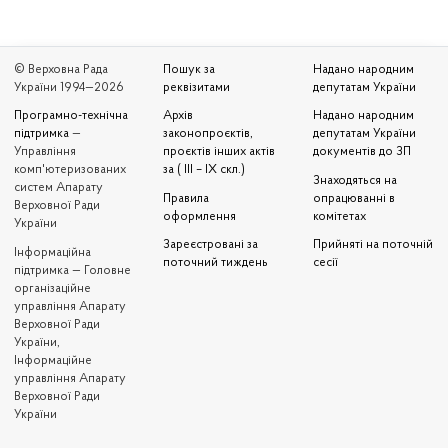
© Верховна Рада
Пошук за
Надано народним
України 1994—2026
реквізитами
депутатам України
Програмно-технічна
Архів
Надано народним
підтримка
—
законопроєктів,
депутатам України
Управління
проєктів інших актів
документів до ЗП
комп'ютеризованих
за ( III – IX скл.)
Знаходяться на
систем Апарату
Правила
опрацюванні в
Верховної Ради
оформлення
комітетах
України
Зареєстровані за
Прийняті на поточній
Iнформаційна
поточний тиждень
сесії
підтримка — Головне
організаційне
управління Апарату
Верховної Ради
України,
Інформаційне
управління Апарату
Верховної Ради
України