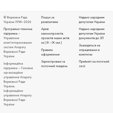
© Верховна Рада
Пошук за
Надано народним
України 1994—2026
реквізитами
депутатам України
Програмно-технічна
Архів
Надано народним
підтримка
—
законопроєктів,
депутатам України
Управління
проєктів інших актів
документів до ЗП
комп'ютеризованих
за ( III – IX скл.)
Знаходяться на
систем Апарату
Правила
опрацюванні в
Верховної Ради
оформлення
комітетах
України
Зареєстровані за
Прийняті на поточній
Iнформаційна
поточний тиждень
сесії
підтримка — Головне
організаційне
управління Апарату
Верховної Ради
України,
Інформаційне
управління Апарату
Верховної Ради
України