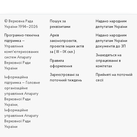
© Верховна Рада
Пошук за
Надано народним
України 1994—2026
реквізитами
депутатам України
Програмно-технічна
Архів
Надано народним
підтримка
—
законопроєктів,
депутатам України
Управління
проєктів інших актів
документів до ЗП
комп'ютеризованих
за ( III – IX скл.)
Знаходяться на
систем Апарату
Правила
опрацюванні в
Верховної Ради
оформлення
комітетах
України
Зареєстровані за
Прийняті на поточній
Iнформаційна
поточний тиждень
сесії
підтримка — Головне
організаційне
управління Апарату
Верховної Ради
України,
Інформаційне
управління Апарату
Верховної Ради
України