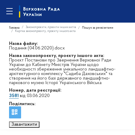
Законопроєкти, проєкти інших актів
Головна
Пошук за реквізитами
Картка законопроєкту, проєкту іншого акта
Назва файлу:
Подання (04.06.2020).docx
Назва законопроєкту, проєкту іншого акта:
Проєкт Постанови про Звернення Верховної Ради
України до Кабінету Міністрів України щодо
необхідності збереження унікального ландшафтно-
архітектурного комплексу "Садиба Даховських" та
створення на його базі державного ландшафтно-
паркового музею Історії Українського Війська
Номер, дата реєстрації:
3581
від 03.06.2020
Поділитись:
Завантажити