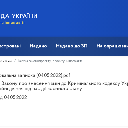
АДА УКРАЇНИ
и інших актів
єстровані
Надано
Надано до ЗП
На опрацюван
Картка законопроєкту, проєкту іншого акта
візитами
вальна записка (04.05.2022).pdf
 Закону про внесення змін до Кримінального кодексу Укр
йні діяння під час дії воєнного стану
д 04.05.2022