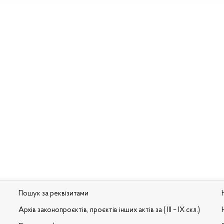
Пошук за реквізитами
Архів законопроєктів, проєктів інших актів за ( III – IX скл.)