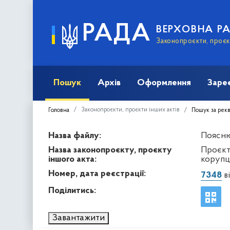
РАДА
ВЕРХОВНА Р
Законопроєкти, проєкт
Пошук
Архів
Оформлення
Заре
Законопроєкти, проєкти інших актів
Головна
Пошук за рек
Назва файлу:
Поясню
Назва законопроєкту, проєкту
Проєкт
іншого акта:
корупці
Номер, дата реєстрації:
7348
ві
Поділитись:
Завантажити