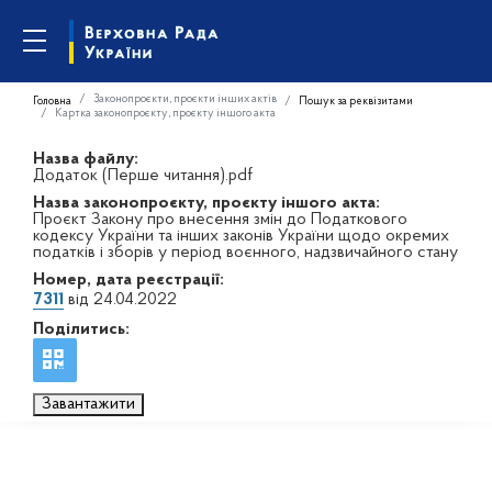
Законопроєкти, проєкти інших актів
Головна
Пошук за реквізитами
Картка законопроєкту, проєкту іншого акта
Назва файлу:
Додаток (Перше читання).pdf
Назва законопроєкту, проєкту іншого акта:
Проєкт Закону про внесення змін до Податкового
кодексу України та інших законів України щодо окремих
податків і зборів у період воєнного, надзвичайного стану
Номер, дата реєстрації:
7311
від 24.04.2022
Поділитись:
Завантажити