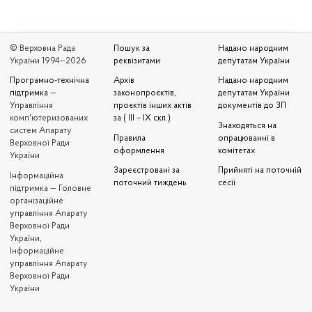
© Верховна Рада
Пошук за
Надано народним
України 1994—2026
реквізитами
депутатам України
Програмно-технічна
Архів
Надано народним
підтримка
—
законопроєктів,
депутатам України
Управління
проєктів інших актів
документів до ЗП
комп'ютеризованих
за ( III – IX скл.)
Знаходяться на
систем Апарату
Правила
опрацюванні в
Верховної Ради
оформлення
комітетах
України
Зареєстровані за
Прийняті на поточній
Iнформаційна
поточний тиждень
сесії
підтримка — Головне
організаційне
управління Апарату
Верховної Ради
України,
Інформаційне
управління Апарату
Верховної Ради
України