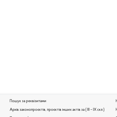
Пошук за реквізитами
Архів законопроєктів, проєктів інших актів за ( III – IX скл.)