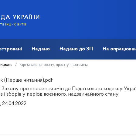
АДА УКРАЇНИ
и інших актів
єстровані
Надано
Надано до ЗП
На опрацюван
Картка законопроєкту, проєкту іншого акта
візитами
к (Перше читання).pdf
 Закону про внесення змін до Податкового кодексу Украї
в і зборів у період воєнного, надзвичайного стану
д 24.04.2022