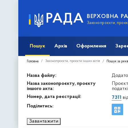
РАДА
ВЕРХОВНА Р
Законопроєкти, проєкт
Пошук
Архів
Оформлення
Заре
Законопроєкти, проєкти інших актів
Головна
Пошук за рек
Назва файлу:
Додато
Назва законопроєкту, проєкту
Проєкт
іншого акта:
податкі
Номер, дата реєстрації:
7311
ві
Поділитись:
Завантажити