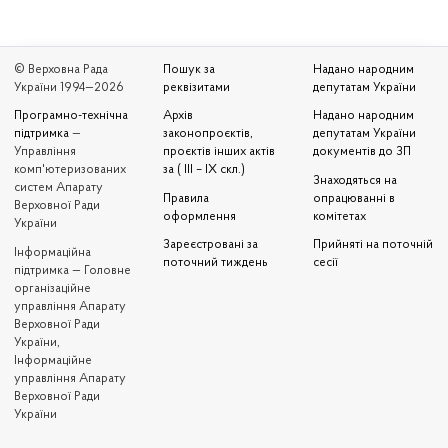
© Верховна Рада
Пошук за
Надано народним
України 1994—2026
реквізитами
депутатам України
Програмно-технічна
Архів
Надано народним
підтримка
—
законопроєктів,
депутатам України
Управління
проєктів інших актів
документів до ЗП
комп'ютеризованих
за ( III – IX скл.)
Знаходяться на
систем Апарату
Правила
опрацюванні в
Верховної Ради
оформлення
комітетах
України
Зареєстровані за
Прийняті на поточній
Iнформаційна
поточний тиждень
сесії
підтримка — Головне
організаційне
управління Апарату
Верховної Ради
України,
Інформаційне
управління Апарату
Верховної Ради
України