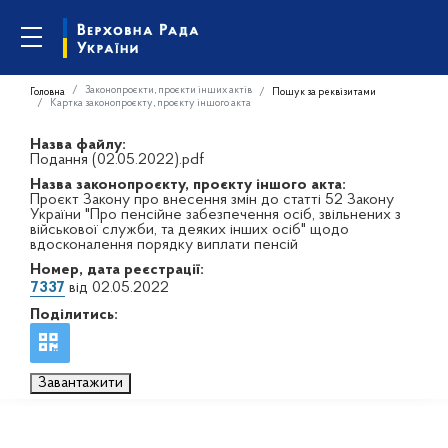
Законопроєкти, проєкти інших актів
Головна
Пошук за реквізитами
Картка законопроєкту, проєкту іншого акта
Назва файлу:
Подання (02.05.2022).pdf
Назва законопроєкту, проєкту іншого акта:
Проєкт Закону про внесення змін до статті 52 Закону
України "Про пенсійне забезпечення осіб, звільнених з
військової служби, та деяких інших осіб" щодо
вдосконалення порядку виплати пенсій
Номер, дата реєстрації:
7337
від 02.05.2022
Поділитись:
Завантажити