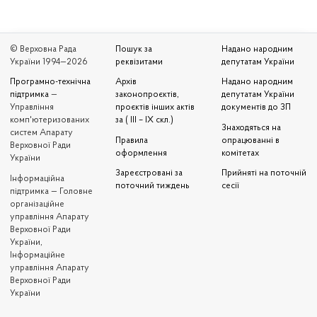
© Верховна Рада
Пошук за
Надано народним
України 1994—2026
реквізитами
депутатам України
Програмно-технічна
Архів
Надано народним
підтримка
—
законопроєктів,
депутатам України
Управління
проєктів інших актів
документів до ЗП
комп'ютеризованих
за ( III – IX скл.)
Знаходяться на
систем Апарату
Правила
опрацюванні в
Верховної Ради
оформлення
комітетах
України
Зареєстровані за
Прийняті на поточній
Iнформаційна
поточний тиждень
сесії
підтримка — Головне
організаційне
управління Апарату
Верховної Ради
України,
Інформаційне
управління Апарату
Верховної Ради
України