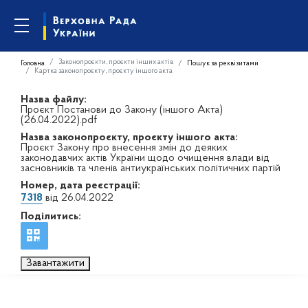
Законопроєкти, проєкти інших актів
Головна
Пошук за реквізитами
Картка законопроєкту, проєкту іншого акта
Назва файлу:
Проєкт Постанови до Закону (іншого Акта)
(26.04.2022).pdf
Назва законопроєкту, проєкту іншого акта:
Проєкт Закону про внесення змін до деяких
законодавчих актів України щодо очищення влади від
засновників та членів антиукраїнських політичних партій
Номер, дата реєстрації:
7318
від 26.04.2022
Поділитись:
Завантажити