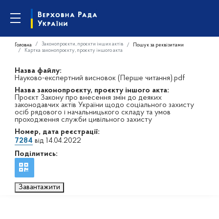
Законопроєкти, проєкти інших актів
Головна
Пошук за реквізитами
Картка законопроєкту, проєкту іншого акта
Назва файлу:
Науково-експертний висновок (Перше читання).pdf
Назва законопроєкту, проєкту іншого акта:
Проєкт Закону про внесення змін до деяких
законодавчих актів України щодо соціального захисту
осіб рядового і начальницького складу та умов
проходження служби цивільного захисту
Номер, дата реєстрації:
7284
від 14.04.2022
Поділитись:
Завантажити