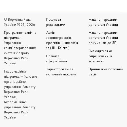
© Верховна Рада
Пошук за
Надано народним
України 1994—2026
реквізитами
депутатам України
Програмно-технічна
Архів
Надано народним
підтримка
—
законопроєктів,
депутатам України
Управління
проєктів інших актів
документів до ЗП
комп'ютеризованих
за ( III – IX скл.)
Знаходяться на
систем Апарату
Правила
опрацюванні в
Верховної Ради
оформлення
комітетах
України
Зареєстровані за
Прийняті на поточній
Iнформаційна
поточний тиждень
сесії
підтримка — Головне
організаційне
управління Апарату
Верховної Ради
України,
Інформаційне
управління Апарату
Верховної Ради
України