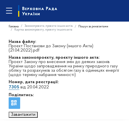
Законопроєкти, проєкти інших актів
Головна
Пошук за реквізитами
Картка законопроєкту, проєкту іншого акта
Назва файлу:
Проєкт Постанови до Закону (іншого Акта)
(21.04.2022).pdf
Назва законопроєкту, проєкту іншого акта:
Проєкт Закону про внесення змін до деяких законів
України щодо запровадження на ринку природного газу
обліку та розрахунків за обсягом газу в одиницях енергії
(щодо терміну набрання чинності)
Номер, дата реєстрації:
7305
від 20.04.2022
Поділитись:
Завантажити