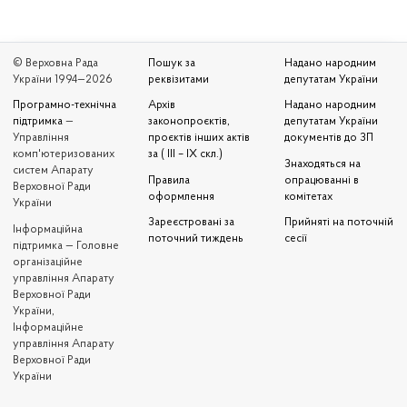
© Верховна Рада
Пошук за
Надано народним
України 1994—2026
реквізитами
депутатам України
Програмно-технічна
Архів
Надано народним
підтримка
—
законопроєктів,
депутатам України
Управління
проєктів інших актів
документів до ЗП
комп'ютеризованих
за ( III – IX скл.)
Знаходяться на
систем Апарату
Правила
опрацюванні в
Верховної Ради
оформлення
комітетах
України
Зареєстровані за
Прийняті на поточній
Iнформаційна
поточний тиждень
сесії
підтримка — Головне
організаційне
управління Апарату
Верховної Ради
України,
Інформаційне
управління Апарату
Верховної Ради
України