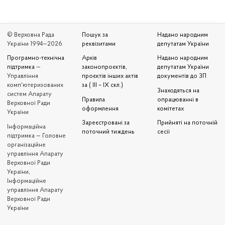
© Верховна Рада
Пошук за
Надано народним
України 1994—2026
реквізитами
депутатам України
Програмно-технічна
Архів
Надано народним
підтримка
—
законопроєктів,
депутатам України
Управління
проєктів інших актів
документів до ЗП
комп'ютеризованих
за ( III – IX скл.)
Знаходяться на
систем Апарату
Правила
опрацюванні в
Верховної Ради
оформлення
комітетах
України
Зареєстровані за
Прийняті на поточній
Iнформаційна
поточний тиждень
сесії
підтримка — Головне
організаційне
управління Апарату
Верховної Ради
України,
Інформаційне
управління Апарату
Верховної Ради
України