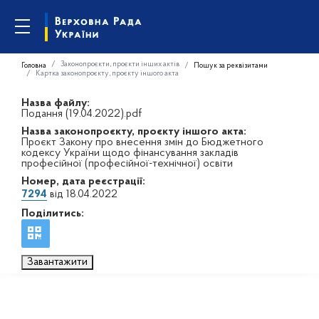
Законопроєкти, проєкти інших актів
Головна
Пошук за реквізитами
Картка законопроєкту, проєкту іншого акта
Назва файлу:
Подання (19.04.2022).pdf
Назва законопроєкту, проєкту іншого акта:
Проєкт Закону про внесення змін до Бюджетного
кодексу України щодо фінансування закладів
професійної (професійної-технічної) освіти
Номер, дата реєстрації:
7294
від 18.04.2022
Поділитись:
Завантажити