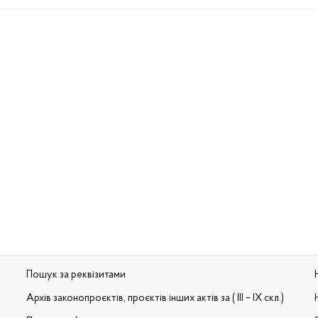
Пошук за реквізитами
Архів законопроєктів, проєктів інших актів за ( III – IX скл.)