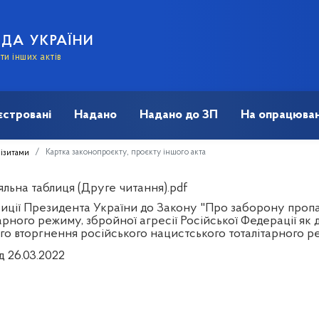
АДА УКРАЇНИ
и інших актів
єстровані
Надано
Надано до ЗП
На опрацюван
Картка законопроєкту, проєкту іншого акта
візитами
яльна таблиця (Друге читання).pdf
иції Президента України до Закону "Про заборону пропа
арного режиму, збройної агресії Російської Федерації як
го вторгнення російського нацистського тоталітарного р
д 26.03.2022