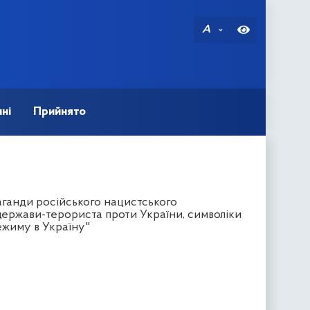
A
ні
Прийнято
ганди російського нацистського
 держави-терориста проти України, символіки
ежиму в Україну"