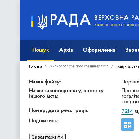
РАДА
ВЕРХОВНА Р
Законопроєкти, проєкт
Пошук
Архів
Оформлення
Заре
Законопроєкти, проєкти інших актів
Головна
Пошук за рек
Назва файлу:
Порівн
Назва законопроєкту, проєкту
Пропоз
іншого акта:
тоталіт
воєнно
Номер, дата реєстрації:
7214
ві
Поділитись:
Завантажити