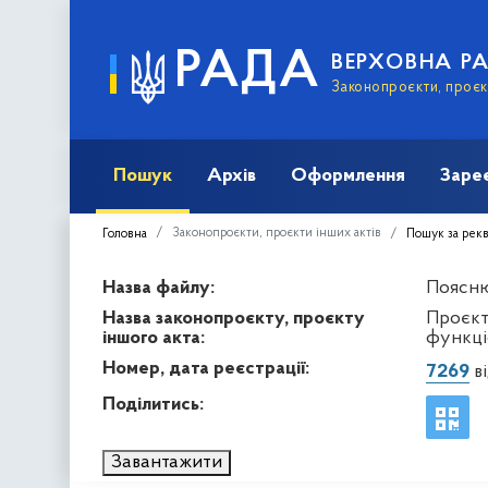
РАДА
ВЕРХОВНА Р
Законопроєкти, проєкт
Пошук
Архів
Оформлення
Заре
Законопроєкти, проєкти інших актів
Головна
Пошук за рек
Назва файлу:
Поясню
Назва законопроєкту, проєкту
Проєкт
іншого акта:
функці
Номер, дата реєстрації:
7269
ві
Поділитись:
Завантажити