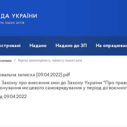
АДА УКРАЇНИ
и інших актів
єстровані
Надано
Надано до ЗП
На опрацюван
Картка законопроєкту, проєкту іншого акта
візитами
вальна записка (09.04.2022).pdf
 Закону про внесення змін до Закону України "Про пра
онування місцевого самоврядування у період дії воєнног
д 09.04.2022