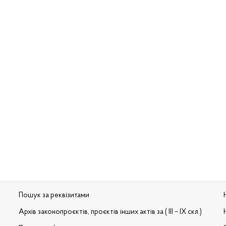
Пошук за реквізитами
Архів законопроєктів, проєктів інших актів за ( III – IX скл.)