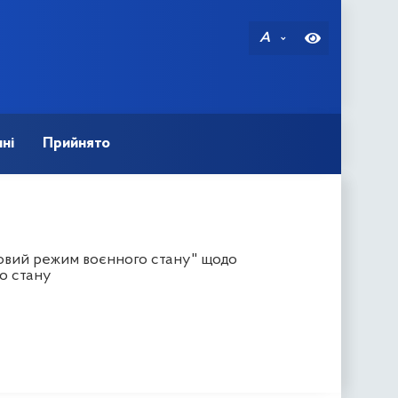
A
ні
Прийнято
вовий режим воєнного стану" щодо
о стану