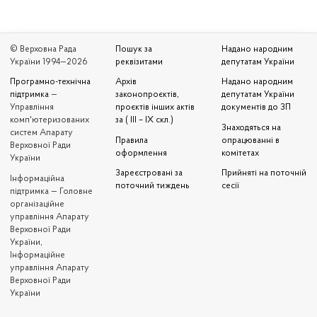
© Верховна Рада
Пошук за
Надано народним
України 1994—2026
реквізитами
депутатам України
Програмно-технічна
Архів
Надано народним
підтримка
—
законопроєктів,
депутатам України
Управління
проєктів інших актів
документів до ЗП
комп'ютеризованих
за ( III – IX скл.)
Знаходяться на
систем Апарату
Правила
опрацюванні в
Верховної Ради
оформлення
комітетах
України
Зареєстровані за
Прийняті на поточній
Iнформаційна
поточний тиждень
сесії
підтримка — Головне
організаційне
управління Апарату
Верховної Ради
України,
Інформаційне
управління Апарату
Верховної Ради
України