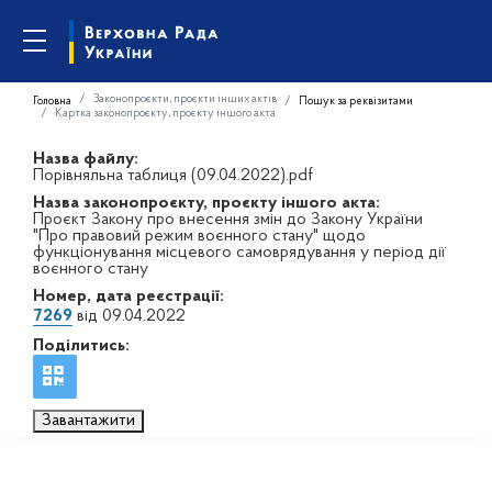
Законопроєкти, проєкти інших актів
Головна
Пошук за реквізитами
Картка законопроєкту, проєкту іншого акта
Назва файлу:
Порівняльна таблиця (09.04.2022).pdf
Назва законопроєкту, проєкту іншого акта:
Проєкт Закону про внесення змін до Закону України
"Про правовий режим воєнного стану" щодо
функціонування місцевого самоврядування у період дії
воєнного стану
Номер, дата реєстрації:
7269
від 09.04.2022
Поділитись:
Завантажити