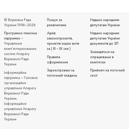
© Верховна Рада
Пошук за
Надано народним
України 1994—2026
реквізитами
депутатам України
Програмно-технічна
Архів
Надано народним
підтримка
—
законопроєктів,
депутатам України
Управління
проєктів інших актів
документів до ЗП
комп'ютеризованих
за ( III – IX скл.)
Знаходяться на
систем Апарату
Правила
опрацюванні в
Верховної Ради
оформлення
комітетах
України
Зареєстровані за
Прийняті на поточній
Iнформаційна
поточний тиждень
сесії
підтримка — Головне
організаційне
управління Апарату
Верховної Ради
України,
Інформаційне
управління Апарату
Верховної Ради
України