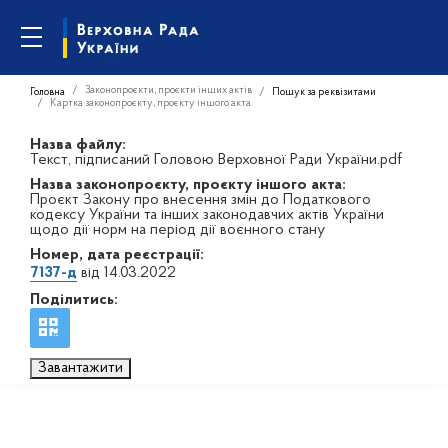
Законопроєкти, проєкти інших актів
Головна
Пошук за реквізитами
Картка законопроєкту, проєкту іншого акта
Назва файлу:
Текст, підписаний Головою Верховної Ради України.pdf
Назва законопроєкту, проєкту іншого акта:
Проєкт Закону про внесення змін до Податкового
кодексу України та інших законодавчих актів України
щодо дії норм на період дії воєнного стану
Номер, дата реєстрації:
7137-д
від 14.03.2022
Поділитись:
Завантажити