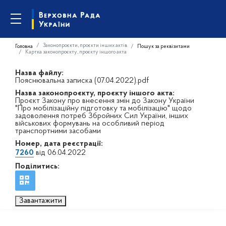
Законопроєкти, проєкти інших актів
Головна
Пошук за реквізитами
Картка законопроєкту, проєкту іншого акта
Назва файлу:
Пояснювальна записка (07.04.2022).pdf
Назва законопроєкту, проєкту іншого акта:
Проєкт Закону про внесення змін до Закону України
"Про мобілізаційну підготовку та мобілізацію" щодо
задоволення потреб Збройних Сил України, інших
військових формувань на особливий період
транспортними засобами
Номер, дата реєстрації:
7260
від 06.04.2022
Поділитись:
Завантажити