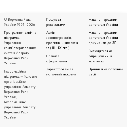
© Верховна Рада
Пошук за
Надано народним
України 1994—2026
реквізитами
депутатам України
Програмно-технічна
Архів
Надано народним
підтримка
—
законопроєктів,
депутатам України
Управління
проєктів інших актів
документів до ЗП
комп'ютеризованих
за ( III – IX скл.)
Знаходяться на
систем Апарату
Правила
опрацюванні в
Верховної Ради
оформлення
комітетах
України
Зареєстровані за
Прийняті на поточній
Iнформаційна
поточний тиждень
сесії
підтримка — Головне
організаційне
управління Апарату
Верховної Ради
України,
Інформаційне
управління Апарату
Верховної Ради
України