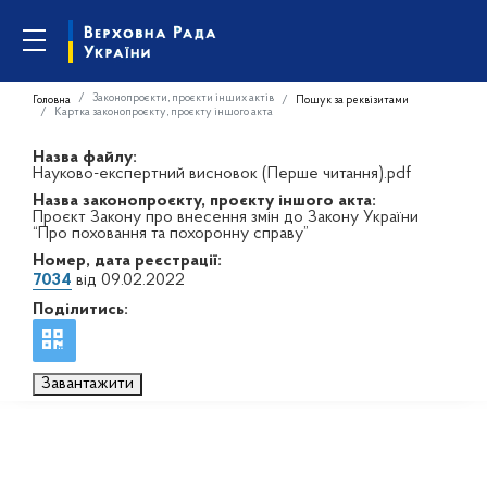
Законопроєкти, проєкти інших актів
Головна
Пошук за реквізитами
Картка законопроєкту, проєкту іншого акта
Назва файлу:
Науково-експертний висновок (Перше читання).pdf
Назва законопроєкту, проєкту іншого акта:
Проєкт Закону про внесення змін до Закону України
“Про поховання та похоронну справу”
Номер, дата реєстрації:
7034
від 09.02.2022
Поділитись:
Завантажити