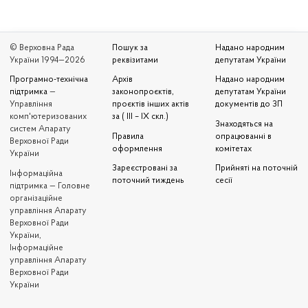
© Верховна Рада
Пошук за
Надано народним
України 1994—2026
реквізитами
депутатам України
Програмно-технічна
Архів
Надано народним
підтримка
—
законопроєктів,
депутатам України
Управління
проєктів інших актів
документів до ЗП
комп'ютеризованих
за ( III – IX скл.)
Знаходяться на
систем Апарату
Правила
опрацюванні в
Верховної Ради
оформлення
комітетах
України
Зареєстровані за
Прийняті на поточній
Iнформаційна
поточний тиждень
сесії
підтримка — Головне
організаційне
управління Апарату
Верховної Ради
України,
Інформаційне
управління Апарату
Верховної Ради
України