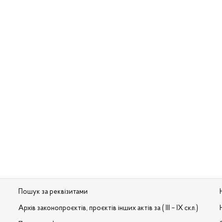
Пошук за реквізитами
Архів законопроєктів, проєктів інших актів за ( III – IX скл.)