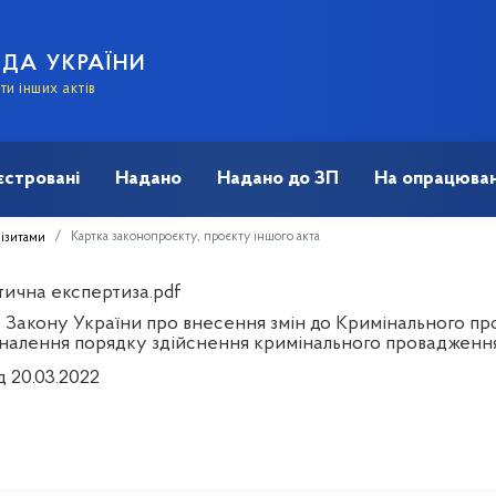
АДА УКРАЇНИ
и інших актів
єстровані
Надано
Надано до ЗП
На опрацюван
Картка законопроєкту, проєкту іншого акта
візитами
тична експертиза.pdf
 Закону України про внесення змін до Кримінального пр
налення порядку здійснення кримінального провадження
д 20.03.2022