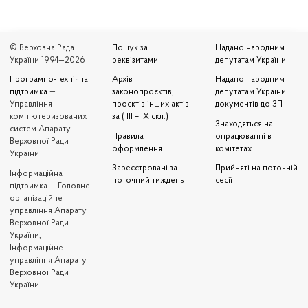
© Верховна Рада
Пошук за
Надано народним
України 1994—2026
реквізитами
депутатам України
Програмно-технічна
Архів
Надано народним
підтримка
—
законопроєктів,
депутатам України
Управління
проєктів інших актів
документів до ЗП
комп'ютеризованих
за ( III – IX скл.)
Знаходяться на
систем Апарату
Правила
опрацюванні в
Верховної Ради
оформлення
комітетах
України
Зареєстровані за
Прийняті на поточній
Iнформаційна
поточний тиждень
сесії
підтримка — Головне
організаційне
управління Апарату
Верховної Ради
України,
Інформаційне
управління Апарату
Верховної Ради
України