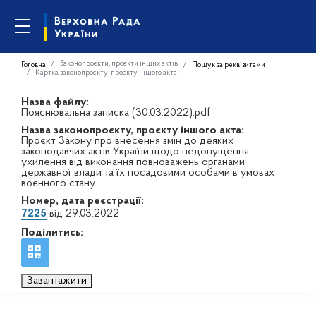
Законопроєкти, проєкти інших актів
Головна
Пошук за реквізитами
Картка законопроєкту, проєкту іншого акта
Назва файлу:
Пояснювальна записка (30.03.2022).pdf
Назва законопроєкту, проєкту іншого акта:
Проєкт Закону про внесення змін до деяких
законодавчих актів України щодо недопущення
ухилення від виконання повноважень органами
державної влади та їх посадовими особами в умовах
воєнного стану
Номер, дата реєстрації:
7225
від 29.03.2022
Поділитись:
Завантажити