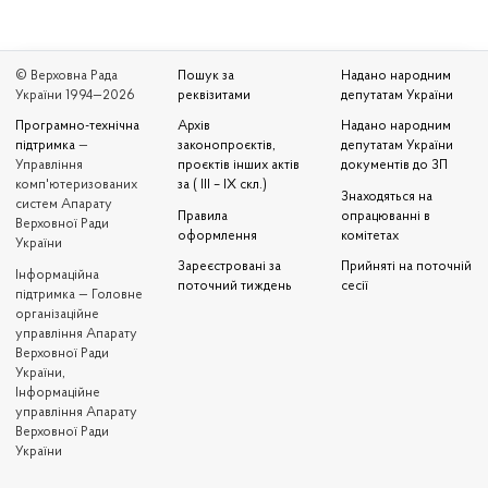
© Верховна Рада
Пошук за
Надано народним
України 1994—2026
реквізитами
депутатам України
Програмно-технічна
Архів
Надано народним
підтримка
—
законопроєктів,
депутатам України
Управління
проєктів інших актів
документів до ЗП
комп'ютеризованих
за ( III – IX скл.)
Знаходяться на
систем Апарату
Правила
опрацюванні в
Верховної Ради
оформлення
комітетах
України
Зареєстровані за
Прийняті на поточній
Iнформаційна
поточний тиждень
сесії
підтримка — Головне
організаційне
управління Апарату
Верховної Ради
України,
Інформаційне
управління Апарату
Верховної Ради
України