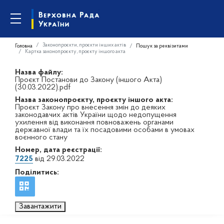
Законопроєкти, проєкти інших актів
Головна
Пошук за реквізитами
Картка законопроєкту, проєкту іншого акта
Назва файлу:
Проєкт Постанови до Закону (іншого Акта)
(30.03.2022).pdf
Назва законопроєкту, проєкту іншого акта:
Проєкт Закону про внесення змін до деяких
законодавчих актів України щодо недопущення
ухилення від виконання повноважень органами
державної влади та їх посадовими особами в умовах
воєнного стану
Номер, дата реєстрації:
7225
від 29.03.2022
Поділитись:
Завантажити