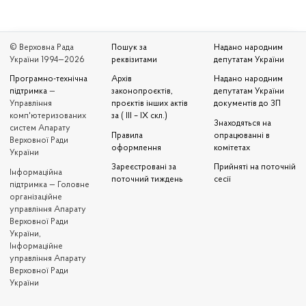
© Верховна Рада
Пошук за
Надано народним
України 1994—2026
реквізитами
депутатам України
Програмно-технічна
Архів
Надано народним
підтримка
—
законопроєктів,
депутатам України
Управління
проєктів інших актів
документів до ЗП
комп'ютеризованих
за ( III – IX скл.)
Знаходяться на
систем Апарату
Правила
опрацюванні в
Верховної Ради
оформлення
комітетах
України
Зареєстровані за
Прийняті на поточній
Iнформаційна
поточний тиждень
сесії
підтримка — Головне
організаційне
управління Апарату
Верховної Ради
України,
Інформаційне
управління Апарату
Верховної Ради
України