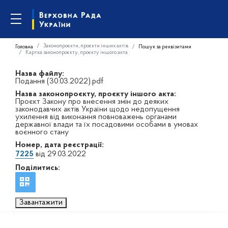
Законопроєкти, проєкти інших актів
Головна
Пошук за реквізитами
Картка законопроєкту, проєкту іншого акта
Назва файлу:
Подання (30.03.2022).pdf
Назва законопроєкту, проєкту іншого акта:
Проєкт Закону про внесення змін до деяких
законодавчих актів України щодо недопущення
ухилення від виконання повноважень органами
державної влади та їх посадовими особами в умовах
воєнного стану
Номер, дата реєстрації:
7225
від 29.03.2022
Поділитись:
Завантажити