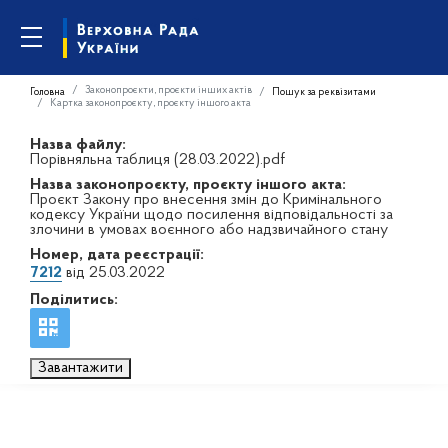
Законопроєкти, проєкти інших актів
Головна
Пошук за реквізитами
Картка законопроєкту, проєкту іншого акта
Назва файлу:
Порівняльна таблиця (28.03.2022).pdf
Назва законопроєкту, проєкту іншого акта:
Проєкт Закону про внесення змін до Кримінального
кодексу України щодо посилення відповідальності за
злочини в умовах воєнного або надзвичайного стану
Номер, дата реєстрації:
7212
від 25.03.2022
Поділитись:
Завантажити