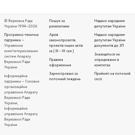
© Верховна Рада
Пошук за
Надано народним
України 1994—2026
реквізитами
депутатам України
Програмно-технічна
Архів
Надано народним
підтримка
—
законопроєктів,
депутатам України
Управління
проєктів інших актів
документів до ЗП
комп'ютеризованих
за ( III – IX скл.)
Знаходяться на
систем Апарату
Правила
опрацюванні в
Верховної Ради
оформлення
комітетах
України
Зареєстровані за
Прийняті на поточній
Iнформаційна
поточний тиждень
сесії
підтримка — Головне
організаційне
управління Апарату
Верховної Ради
України,
Інформаційне
управління Апарату
Верховної Ради
України