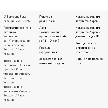
© Верховна Рада
Пошук за
Надано народним
України 1994—2026
реквізитами
депутатам України
Програмно-технічна
Архів
Надано народним
підтримка
—
законопроєктів,
депутатам України
Управління
проєктів інших актів
документів до ЗП
комп'ютеризованих
за ( III – IX скл.)
Знаходяться на
систем Апарату
Правила
опрацюванні в
Верховної Ради
оформлення
комітетах
України
Зареєстровані за
Прийняті на поточній
Iнформаційна
поточний тиждень
сесії
підтримка — Головне
організаційне
управління Апарату
Верховної Ради
України,
Інформаційне
управління Апарату
Верховної Ради
України