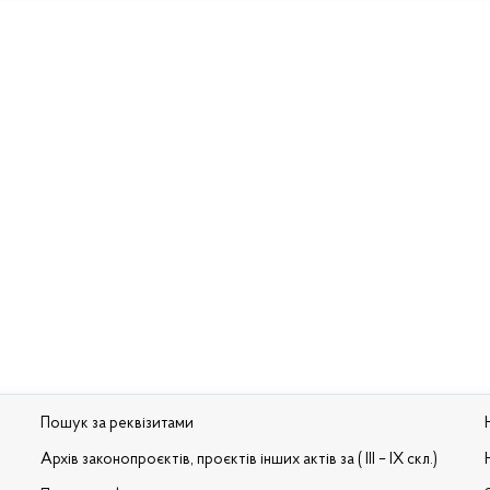
Пошук за реквізитами
Архів законопроєктів, проєктів інших актів за ( III – IX скл.)