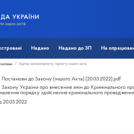
АДА УКРАЇНИ
и інших актів
єстровані
Надано
Надано до ЗП
На опрацюван
Картка законопроєкту, проєкту іншого акта
візитами
Постанови до Закону (іншого Акта) (20.03.2022).pdf
 Закону України про внесення змін до Кримінального пр
налення порядку здійснення кримінального провадження
д 20.03.2022