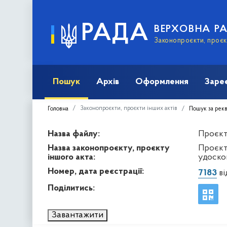
РАДА
ВЕРХОВНА Р
Законопроєкти, проєкт
Пошук
Архів
Оформлення
Заре
Законопроєкти, проєкти інших актів
Головна
Пошук за рек
Назва файлу:
Проєкт 
Назва законопроєкту, проєкту
Проєкт
іншого акта:
удоско
Номер, дата реєстрації:
7183
ві
Поділитись:
Завантажити