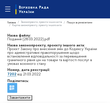
Законопроєкти, проєкти інших актів
Головна
Пошук за реквізитами
Картка законопроєкту, проєкту іншого акта
Назва файлу:
Подання (28.03.2022).pdf
Назва законопроєкту, проєкту іншого акта:
Проєкт Закону про внесення змін до Кодексу України
про адміністративні правопорушення щодо
встановлення відповідальності за перевищення
граничного рівня цін на товари та вартості послуг в
умовах воєнного стану
Номер, дата реєстрації:
7202
від 21.03.2022
Поділитись:
Завантажити