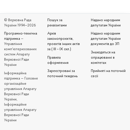
© Верховна Рада
Пошук за
Надано народним
України 1994—2026
реквізитами
депутатам України
Програмно-технічна
Архів
Надано народним
підтримка
—
законопроєктів,
депутатам України
Управління
проєктів інших актів
документів до ЗП
комп'ютеризованих
за ( III – IX скл.)
Знаходяться на
систем Апарату
Правила
опрацюванні в
Верховної Ради
оформлення
комітетах
України
Зареєстровані за
Прийняті на поточній
Iнформаційна
поточний тиждень
сесії
підтримка — Головне
організаційне
управління Апарату
Верховної Ради
України,
Інформаційне
управління Апарату
Верховної Ради
України