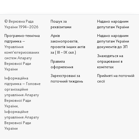
© Верховна Рада
Пошук за
Надано народним
України 1994—2026
реквізитами
депутатам України
Програмно-технічна
Архів
Надано народним
підтримка
—
законопроєктів,
депутатам України
Управління
проєктів інших актів
документів до ЗП
комп'ютеризованих
за ( III – IX скл.)
Знаходяться на
систем Апарату
Правила
опрацюванні в
Верховної Ради
оформлення
комітетах
України
Зареєстровані за
Прийняті на поточній
Iнформаційна
поточний тиждень
сесії
підтримка — Головне
організаційне
управління Апарату
Верховної Ради
України,
Інформаційне
управління Апарату
Верховної Ради
України