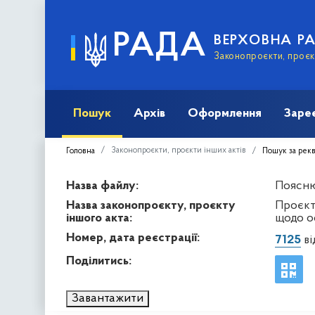
РАДА
ВЕРХОВНА Р
Законопроєкти, проєкт
Пошук
Архів
Оформлення
Заре
Законопроєкти, проєкти інших актів
Головна
Пошук за рек
Назва файлу:
Поясню
Назва законопроєкту, проєкту
Проєкт
іншого акта:
щодо ос
Номер, дата реєстрації:
7125
ві
Поділитись:
Завантажити