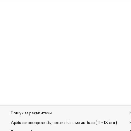
Пошук за реквізитами
Архів законопроєктів, проєктів інших актів за ( III – IX скл.)