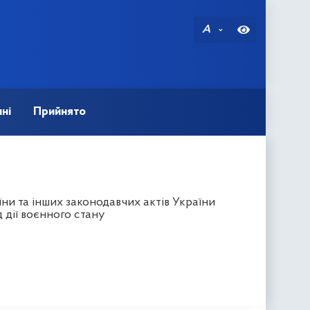
A
ні
Прийнято
ни та інших законодавчих актів України
 дії воєнного стану