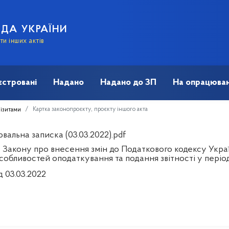
АДА УКРАЇНИ
и інших актів
єстровані
Надано
Надано до ЗП
На опрацюван
Картка законопроєкту, проєкту іншого акта
візитами
вальна записка (03.03.2022).pdf
 Закону про внесення змін до Податкового кодексу Украї
обливостей оподаткування та подання звітності у період
д 03.03.2022