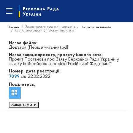
Законопроєкти, проєкти інших актів
Головна
Пошук за реквізитами
Картка законопроєкту, проєкту іншого акта
Назва файлу:
Додаток (Перше читання).pdf
Назва законопроєкту, проєкту іншого акта:
Проєкт Постанови про Заяву Верховної Ради України у
зв’язку із збройною агресією Російської Федерації
Номер, дата реєстрації:
7099
від 22.02.2022
Поділитись:
Завантажити