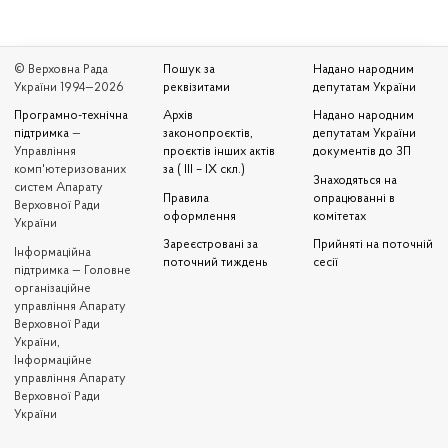
© Верховна Рада
Пошук за
Надано народним
України 1994—2026
реквізитами
депутатам України
Програмно-технічна
Архів
Надано народним
підтримка
—
законопроєктів,
депутатам України
Управління
проєктів інших актів
документів до ЗП
комп'ютеризованих
за ( III – IX скл.)
Знаходяться на
систем Апарату
Правила
опрацюванні в
Верховної Ради
оформлення
комітетах
України
Зареєстровані за
Прийняті на поточній
Iнформаційна
поточний тиждень
сесії
підтримка — Головне
організаційне
управління Апарату
Верховної Ради
України,
Інформаційне
управління Апарату
Верховної Ради
України