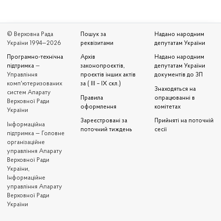
© Верховна Рада
Пошук за
Надано народним
України 1994—2026
реквізитами
депутатам України
Програмно-технічна
Архів
Надано народним
підтримка
—
законопроєктів,
депутатам України
Управління
проєктів інших актів
документів до ЗП
комп'ютеризованих
за ( III – IX скл.)
Знаходяться на
систем Апарату
Правила
опрацюванні в
Верховної Ради
оформлення
комітетах
України
Зареєстровані за
Прийняті на поточній
Iнформаційна
поточний тиждень
сесії
підтримка — Головне
організаційне
управління Апарату
Верховної Ради
України,
Інформаційне
управління Апарату
Верховної Ради
України