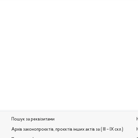
Пошук за реквізитами
Архів законопроєктів, проєктів інших актів за ( III – IX скл.)