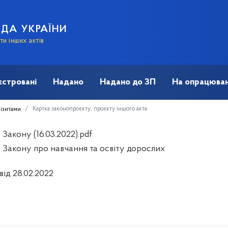
АДА УКРАЇНИ
и інших актів
єстровані
Надано
Надано до ЗП
На опрацюван
Картка законопроєкту, проєкту іншого акта
візитами
Закону (16.03.2022).pdf
 Закону про навчання та освіту дорослих
від 28.02.2022