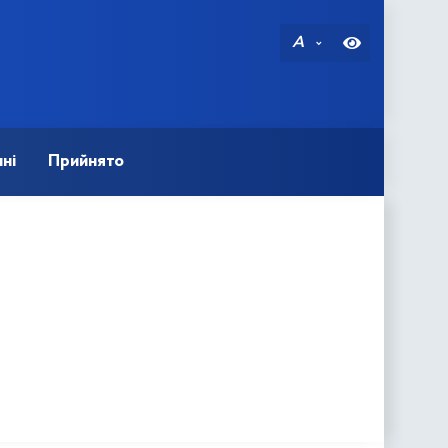
A
ні
Прийнято