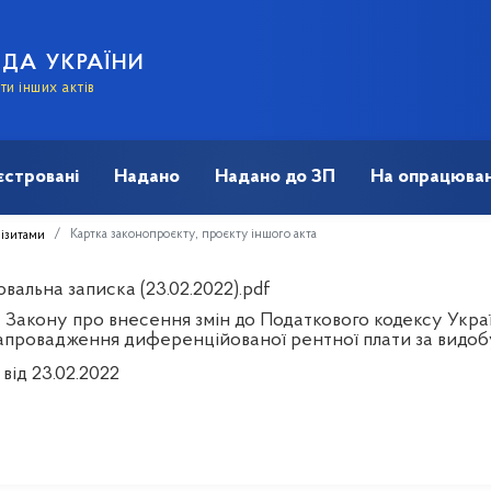
АДА УКРАЇНИ
и інших актів
єстровані
Надано
Надано до ЗП
На опрацюван
Картка законопроєкту, проєкту іншого акта
візитами
вальна записка (23.02.2022).pdf
 Закону про внесення змін до Податкового кодексу Украї
апровадження диференційованої рентної плати за видоб
від 23.02.2022