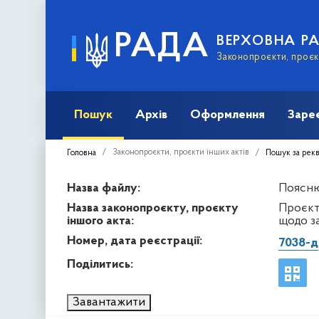
РАДА
ВЕРХОВНА Р
Законопроєкти, проєкт
Пошук
Архів
Оформлення
Заре
Законопроєкти, проєкти інших актів
Головна
Пошук за рек
Назва файлу:
Поясню
Назва законопроєкту, проєкту
Проєкт
іншого акта:
щодо з
Номер, дата реєстрації:
7038-д
Поділитись:
Завантажити