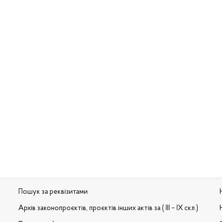
Пошук за реквізитами
Архів законопроєктів, проєктів інших актів за ( III – IX скл.)