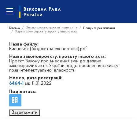
Законопроєкти, проєкти інших актів
Головна
Пошук за реквізитами
Картка законопроєкту, проєкту іншого акта
Назва файлу:
Висновок (бюджетна експертиза).pdf
Назва законопроєкту, проєкту іншого акта:
Проєкт Закону про внесення змін до деяких
законодавчих актів України щодо посилення захисту
прав інтелектуальної власності
Номер, дата реєстрації:
6464-1
від 11.01.2022
Поділитись:
Завантажити