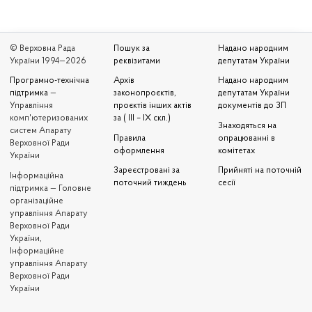
© Верховна Рада
Пошук за
Надано народним
України 1994—2026
реквізитами
депутатам України
Програмно-технічна
Архів
Надано народним
підтримка
—
законопроєктів,
депутатам України
Управління
проєктів інших актів
документів до ЗП
комп'ютеризованих
за ( III – IX скл.)
Знаходяться на
систем Апарату
Правила
опрацюванні в
Верховної Ради
оформлення
комітетах
України
Зареєстровані за
Прийняті на поточній
Iнформаційна
поточний тиждень
сесії
підтримка — Головне
організаційне
управління Апарату
Верховної Ради
України,
Інформаційне
управління Апарату
Верховної Ради
України