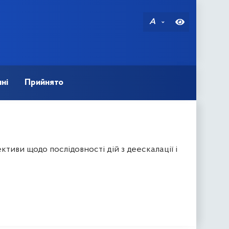
A
ні
Прийнято
иви щодо послідовності дій з деескалації і