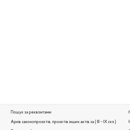
Пошук за реквізитами
Архів законопроєктів, проєктів інших актів за ( III – IX скл.)