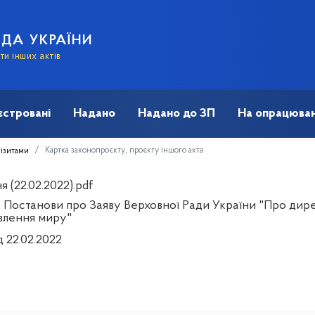
АДА УКРАЇНИ
и інших актів
єстровані
Надано
Надано до ЗП
На опрацюван
Картка законопроєкту, проєкту іншого акта
візитами
 (22.02.2022).pdf
 Постанови про Заяву Верховної Ради України "Про директ
влення миру"
д 22.02.2022