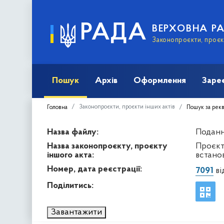
РАДА
ВЕРХОВНА Р
Законопроєкти, проєкт
Пошук
Архів
Оформлення
Заре
Законопроєкти, проєкти інших актів
Головна
Пошук за рек
Назва файлу:
Подання
Назва законопроєкту, проєкту
Проєкт
іншого акта:
встано
Номер, дата реєстрації:
7091
ві
Поділитись:
Завантажити