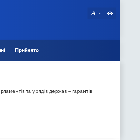
A
ні
Прийнято
ламентів та урядів держав – гарантів