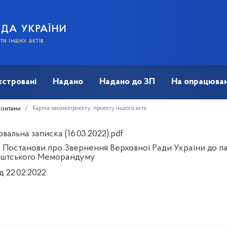
АДА УКРАЇНИ
и інших актів
єстровані
Надано
Надано до ЗП
На опрацюван
Картка законопроєкту, проєкту іншого акта
візитами
альна записка (16.03.2022).pdf
 Постанови про Звернення Верховної Ради України до пар
штського Меморандуму
д 22.02.2022