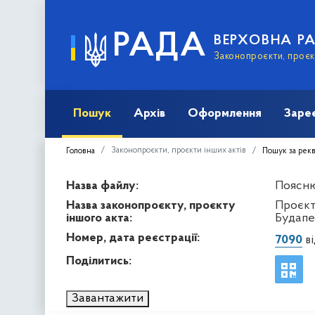
РАДА
ВЕРХОВНА Р
Законопроєкти, проєкт
Пошук
Архів
Оформлення
Заре
Законопроєкти, проєкти інших актів
Головна
Пошук за рек
Назва файлу:
Пояснюв
Назва законопроєкту, проєкту
Проєкт
іншого акта:
Будапе
Номер, дата реєстрації:
7090
ві
Поділитись:
Завантажити