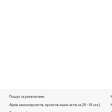
Пошук за реквізитами
Архів законопроєктів, проєктів інших актів за ( III – IX скл.)