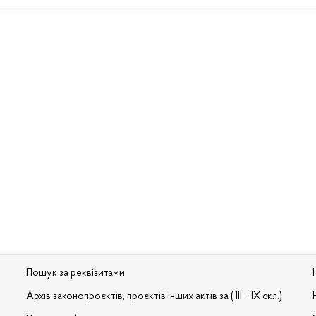
Пошук за реквізитами
Архів законопроєктів, проєктів інших актів за ( III – IX скл.)