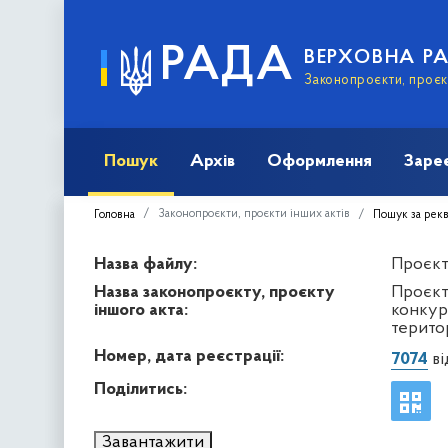
РАДА
ВЕРХОВНА Р
Законопроєкти, проєкт
Пошук
Архів
Оформлення
Заре
Законопроєкти, проєкти інших актів
Головна
Пошук за рек
Назва файлу:
Проєкт 
Назва законопроєкту, проєкту
Проєкт
іншого акта:
конкур
терито
Номер, дата реєстрації:
7074
ві
Поділитись:
Завантажити