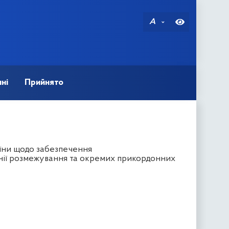
A
ні
Прийнято
їни щодо забезпечення
нії розмежування та окремих прикордонних