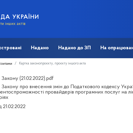
АДА УКРАЇНИ
и інших актів
єстровані
Надано
Надано до ЗП
На опрацюван
Картка законопроєкту, проєкту іншого акта
візитами
Закону (21.02.2022).pdf
 Закону про внесення змін до Податкового кодексу Укра
ентоспроможності провайдерів програмних послуг на лі
ріях
д 21.02.2022