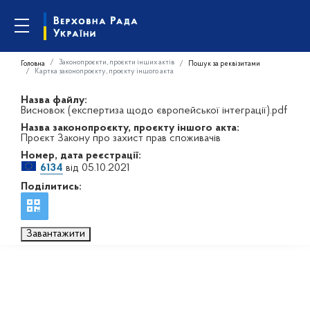
Законопроєкти, проєкти інших актів
Головна
Пошук за реквізитами
Картка законопроєкту, проєкту іншого акта
Назва файлу:
Висновок (експертиза щодо європейської інтеграції).pdf
Назва законопроєкту, проєкту іншого акта:
Проєкт Закону про захист прав споживачів
Номер, дата реєстрації:
6134
від 05.10.2021
Поділитись:
Завантажити