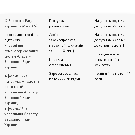
© Верховна Рада
Пошук за
Надано народним
України 1994—2026
реквізитами
депутатам України
Програмно-технічна
Архів
Надано народним
підтримка
—
законопроєктів,
депутатам України
Управління
проєктів інших актів
документів до ЗП
комп'ютеризованих
за ( III – IX скл.)
Знаходяться на
систем Апарату
Правила
опрацюванні в
Верховної Ради
оформлення
комітетах
України
Зареєстровані за
Прийняті на поточній
Iнформаційна
поточний тиждень
сесії
підтримка — Головне
організаційне
управління Апарату
Верховної Ради
України,
Інформаційне
управління Апарату
Верховної Ради
України