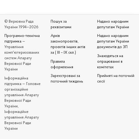
© Верховна Рада
Пошук за
Надано народним
України 1994—2026
реквізитами
депутатам України
Програмно-технічна
Архів
Надано народним
підтримка
—
законопроєктів,
депутатам України
Управління
проєктів інших актів
документів до ЗП
комп'ютеризованих
за ( III – IX скл.)
Знаходяться на
систем Апарату
Правила
опрацюванні в
Верховної Ради
оформлення
комітетах
України
Зареєстровані за
Прийняті на поточній
Iнформаційна
поточний тиждень
сесії
підтримка — Головне
організаційне
управління Апарату
Верховної Ради
України,
Інформаційне
управління Апарату
Верховної Ради
України