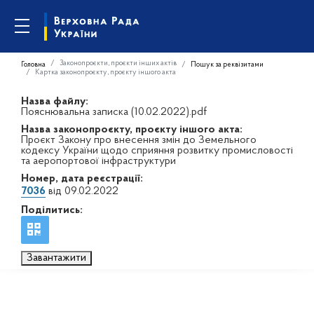
Законопроєкти, проєкти інших актів
Головна
Пошук за реквізитами
Картка законопроєкту, проєкту іншого акта
Назва файлу:
Пояснювальна записка (10.02.2022).pdf
Назва законопроєкту, проєкту іншого акта:
Проєкт Закону про внесення змін до Земельного
кодексу України щодо сприяння розвитку промисловості
та аеропортової інфраструктури
Номер, дата реєстрації:
7036
від 09.02.2022
Поділитись:
Завантажити