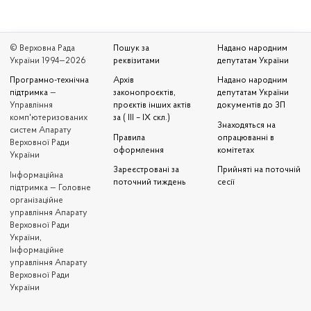
© Верховна Рада
Пошук за
Надано народним
України 1994—2026
реквізитами
депутатам України
Програмно-технічна
Архів
Надано народним
підтримка
—
законопроєктів,
депутатам України
Управління
проєктів інших актів
документів до ЗП
комп'ютеризованих
за ( III – IX скл.)
Знаходяться на
систем Апарату
Правила
опрацюванні в
Верховної Ради
оформлення
комітетах
України
Зареєстровані за
Прийняті на поточній
Iнформаційна
поточний тиждень
сесії
підтримка — Головне
організаційне
управління Апарату
Верховної Ради
України,
Інформаційне
управління Апарату
Верховної Ради
України