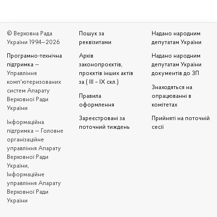
© Верховна Рада
Пошук за
Надано народним
України 1994—2026
реквізитами
депутатам України
Програмно-технічна
Архів
Надано народним
підтримка
—
законопроєктів,
депутатам України
Управління
проєктів інших актів
документів до ЗП
комп'ютеризованих
за ( III – IX скл.)
Знаходяться на
систем Апарату
Правила
опрацюванні в
Верховної Ради
оформлення
комітетах
України
Зареєстровані за
Прийняті на поточній
Iнформаційна
поточний тиждень
сесії
підтримка — Головне
організаційне
управління Апарату
Верховної Ради
України,
Інформаційне
управління Апарату
Верховної Ради
України