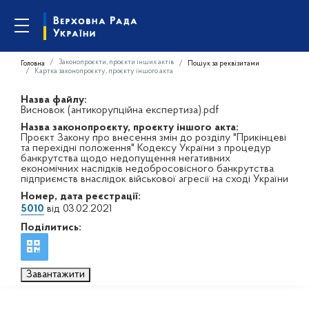
Законопроєкти, проєкти інших актів
Головна
Пошук за реквізитами
Картка законопроєкту, проєкту іншого акта
Назва файлу:
Висновок (антикорупційна експертиза).pdf
Назва законопроєкту, проєкту іншого акта:
Проєкт Закону про внесення змін до розділу "Прикінцеві
та перехідні положення" Кодексу України з процедур
банкрутства щодо недопущення негативних
економічних наслідків недобросовісного банкрутства
підприємств внаслідок військової агресії на сході України
Номер, дата реєстрації:
5010
від 03.02.2021
Поділитись:
Завантажити