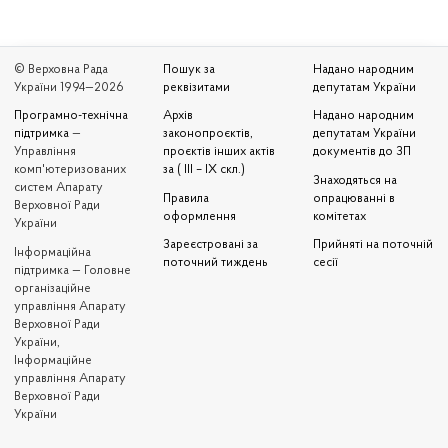
© Верховна Рада
Пошук за
Надано народним
України 1994—2026
реквізитами
депутатам України
Програмно-технічна
Архів
Надано народним
підтримка
—
законопроєктів,
депутатам України
Управління
проєктів інших актів
документів до ЗП
комп'ютеризованих
за ( III – IX скл.)
Знаходяться на
систем Апарату
Правила
опрацюванні в
Верховної Ради
оформлення
комітетах
України
Зареєстровані за
Прийняті на поточній
Iнформаційна
поточний тиждень
сесії
підтримка — Головне
організаційне
управління Апарату
Верховної Ради
України,
Інформаційне
управління Апарату
Верховної Ради
України