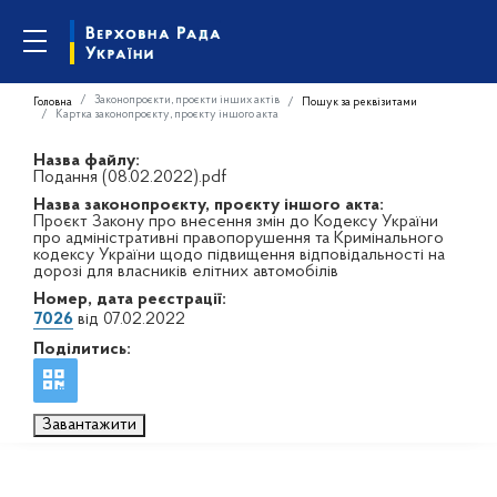
Законопроєкти, проєкти інших актів
Головна
Пошук за реквізитами
Картка законопроєкту, проєкту іншого акта
Назва файлу:
Подання (08.02.2022).pdf
Назва законопроєкту, проєкту іншого акта:
Проєкт Закону про внесення змін до Кодексу України
про адміністративні правопорушення та Кримінального
кодексу України щодо підвищення відповідальності на
дорозі для власників елітних автомобілів
Номер, дата реєстрації:
7026
від 07.02.2022
Поділитись:
Завантажити