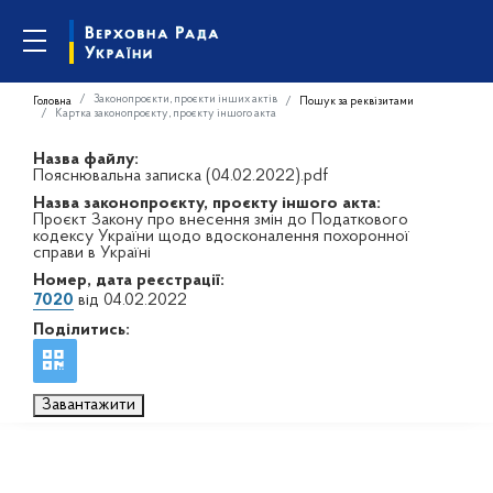
Законопроєкти, проєкти інших актів
Головна
Пошук за реквізитами
Картка законопроєкту, проєкту іншого акта
Назва файлу:
Пояснювальна записка (04.02.2022).pdf
Назва законопроєкту, проєкту іншого акта:
Проєкт Закону про внесення змін до Податкового
кодексу України щодо вдосконалення похоронної
справи в Україні
Номер, дата реєстрації:
7020
від 04.02.2022
Поділитись:
Завантажити