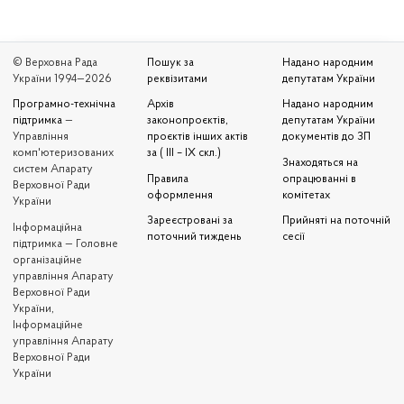
© Верховна Рада
Пошук за
Надано народним
України 1994—2026
реквізитами
депутатам України
Програмно-технічна
Архів
Надано народним
підтримка
—
законопроєктів,
депутатам України
Управління
проєктів інших актів
документів до ЗП
комп'ютеризованих
за ( III – IX скл.)
Знаходяться на
систем Апарату
Правила
опрацюванні в
Верховної Ради
оформлення
комітетах
України
Зареєстровані за
Прийняті на поточній
Iнформаційна
поточний тиждень
сесії
підтримка — Головне
організаційне
управління Апарату
Верховної Ради
України,
Інформаційне
управління Апарату
Верховної Ради
України