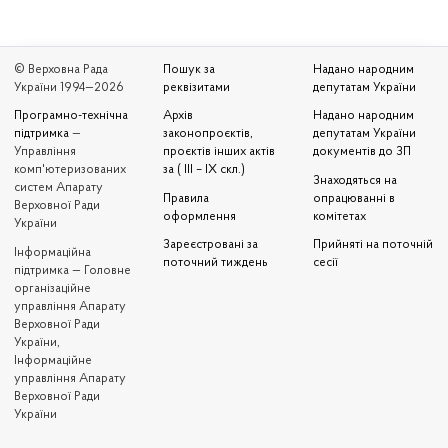
© Верховна Рада
Пошук за
Надано народним
України 1994—2026
реквізитами
депутатам України
Програмно-технічна
Архів
Надано народним
підтримка
—
законопроєктів,
депутатам України
Управління
проєктів інших актів
документів до ЗП
комп'ютеризованих
за ( III – IX скл.)
Знаходяться на
систем Апарату
Правила
опрацюванні в
Верховної Ради
оформлення
комітетах
України
Зареєстровані за
Прийняті на поточній
Iнформаційна
поточний тиждень
сесії
підтримка — Головне
організаційне
управління Апарату
Верховної Ради
України,
Інформаційне
управління Апарату
Верховної Ради
України