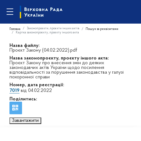
Законопроєкти, проєкти інших актів
Головна
Пошук за реквізитами
Картка законопроєкту, проєкту іншого акта
Назва файлу:
Проєкт Закону (04.02.2022).pdf
Назва законопроєкту, проєкту іншого акта:
Проєкт Закону про внесення змін до деяких
законодавчих актів України щодо посилення
відповідальності за порушення законодавства у галузі
похоронної справи
Номер, дата реєстрації:
7019
від 04.02.2022
Поділитись:
Завантажити