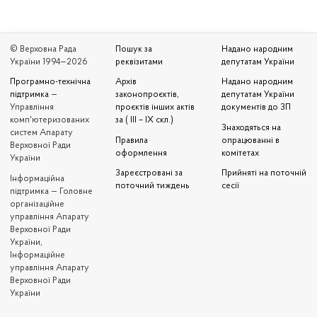
© Верховна Рада
Пошук за
Надано народним
України 1994—2026
реквізитами
депутатам України
Програмно-технічна
Архів
Надано народним
підтримка
—
законопроєктів,
депутатам України
Управління
проєктів інших актів
документів до ЗП
комп'ютеризованих
за ( III – IX скл.)
Знаходяться на
систем Апарату
Правила
опрацюванні в
Верховної Ради
оформлення
комітетах
України
Зареєстровані за
Прийняті на поточній
Iнформаційна
поточний тиждень
сесії
підтримка — Головне
організаційне
управління Апарату
Верховної Ради
України,
Інформаційне
управління Апарату
Верховної Ради
України