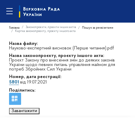
Законопроєкти, проєкти інших актів
Головна
Пошук за реквізитами
Картка законопроєкту, проєкту іншого акта
Назва файлу:
Науково-експертний висновок (Перше читання).pdf
Назва законопроєкту, проєкту іншого акта:
Проєкт Закону про внесення змін до деяких законів
України щодо певних питань управління майном для
потреб Збройних Сил України
Номер, дата реєстрації:
5801
від 19.07.2021
Поділитись:
Завантажити