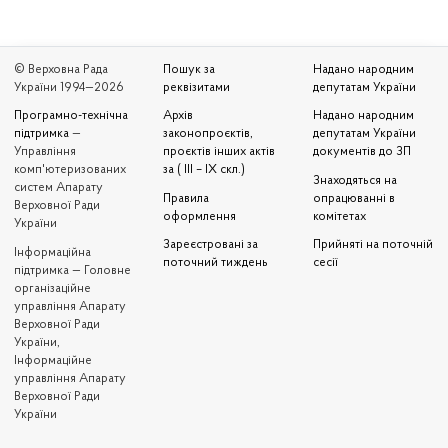
© Верховна Рада
Пошук за
Надано народним
України 1994—2026
реквізитами
депутатам України
Програмно-технічна
Архів
Надано народним
підтримка
—
законопроєктів,
депутатам України
Управління
проєктів інших актів
документів до ЗП
комп'ютеризованих
за ( III – IX скл.)
Знаходяться на
систем Апарату
Правила
опрацюванні в
Верховної Ради
оформлення
комітетах
України
Зареєстровані за
Прийняті на поточній
Iнформаційна
поточний тиждень
сесії
підтримка — Головне
організаційне
управління Апарату
Верховної Ради
України,
Інформаційне
управління Апарату
Верховної Ради
України