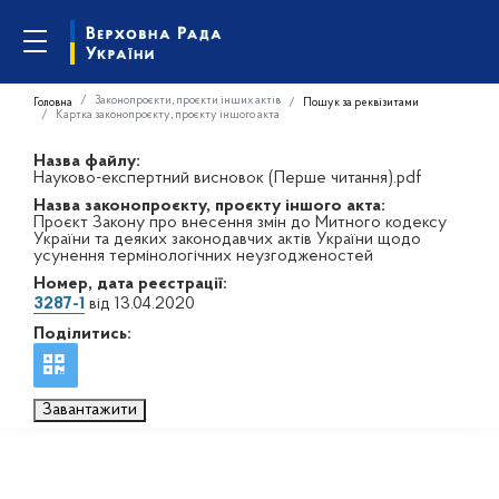
Законопроєкти, проєкти інших актів
Головна
Пошук за реквізитами
Картка законопроєкту, проєкту іншого акта
Назва файлу:
Науково-експертний висновок (Перше читання).pdf
Назва законопроєкту, проєкту іншого акта:
Проєкт Закону про внесення змін до Митного кодексу
України та деяких законодавчих актів України щодо
усунення термінологічних неузгодженостей
Номер, дата реєстрації:
3287-1
від 13.04.2020
Поділитись:
Завантажити