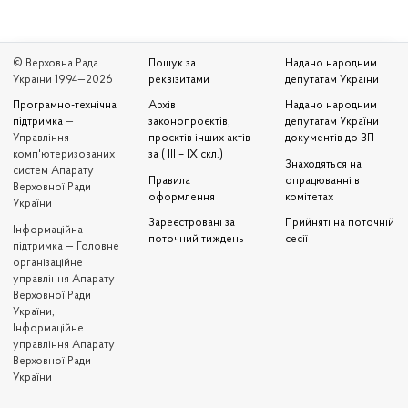
© Верховна Рада
Пошук за
Надано народним
України 1994—2026
реквізитами
депутатам України
Програмно-технічна
Архів
Надано народним
підтримка
—
законопроєктів,
депутатам України
Управління
проєктів інших актів
документів до ЗП
комп'ютеризованих
за ( III – IX скл.)
Знаходяться на
систем Апарату
Правила
опрацюванні в
Верховної Ради
оформлення
комітетах
України
Зареєстровані за
Прийняті на поточній
Iнформаційна
поточний тиждень
сесії
підтримка — Головне
організаційне
управління Апарату
Верховної Ради
України,
Інформаційне
управління Апарату
Верховної Ради
України