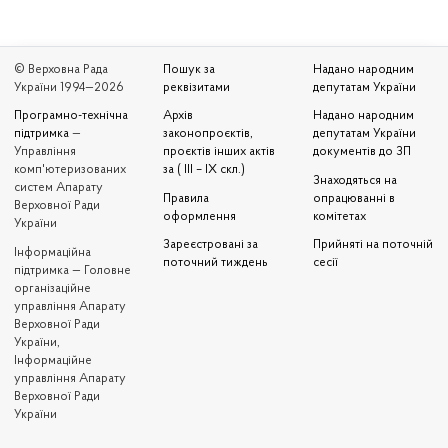
© Верховна Рада
Пошук за
Надано народним
України 1994—2026
реквізитами
депутатам України
Програмно-технічна
Архів
Надано народним
підтримка
—
законопроєктів,
депутатам України
Управління
проєктів інших актів
документів до ЗП
комп'ютеризованих
за ( III – IX скл.)
Знаходяться на
систем Апарату
Правила
опрацюванні в
Верховної Ради
оформлення
комітетах
України
Зареєстровані за
Прийняті на поточній
Iнформаційна
поточний тиждень
сесії
підтримка — Головне
організаційне
управління Апарату
Верховної Ради
України,
Інформаційне
управління Апарату
Верховної Ради
України