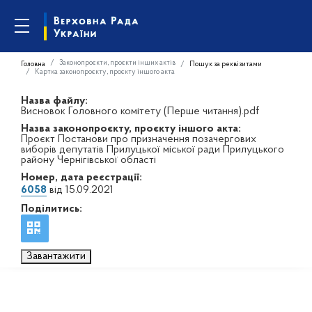
Законопроєкти, проєкти інших актів
Головна
Пошук за реквізитами
Картка законопроєкту, проєкту іншого акта
Назва файлу:
Висновок Головного комітету (Перше читання).pdf
Назва законопроєкту, проєкту іншого акта:
Проєкт Постанови про призначення позачергових
виборів депутатів Прилуцької міської ради Прилуцького
району Чернігівської області
Номер, дата реєстрації:
6058
від 15.09.2021
Поділитись:
Завантажити