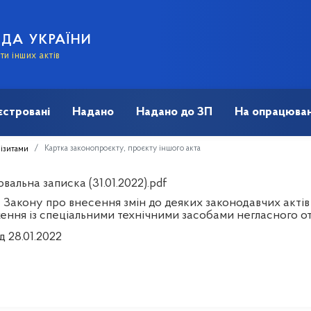
АДА УКРАЇНИ
и інших актів
єстровані
Надано
Надано до ЗП
На опрацюван
Картка законопроєкту, проєкту іншого акта
візитами
альна записка (31.01.2022).pdf
 Закону про внесення змін до деяких законодавчих актів
ення із спеціальними технічними засобами негласного о
д 28.01.2022