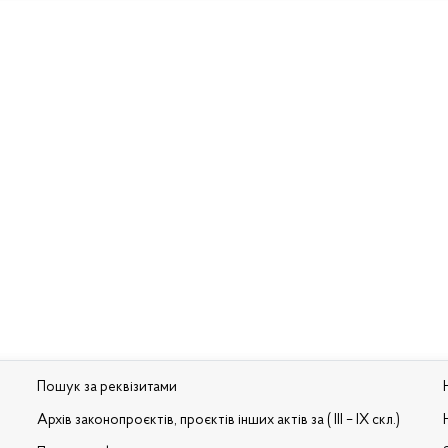
Пошук за реквізитами
Архів законопроєктів, проєктів інших актів за ( III – IX скл.)