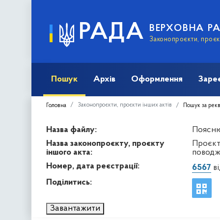
РАДА
ВЕРХОВНА Р
Законопроєкти, проєкт
Пошук
Архів
Оформлення
Заре
Законопроєкти, проєкти інших актів
Головна
Пошук за рек
Назва файлу:
Пояснюв
Назва законопроєкту, проєкту
Проєкт
іншого акта:
поводж
Номер, дата реєстрації:
6567
ві
Поділитись:
Завантажити