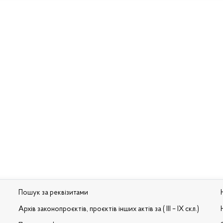
Пошук за реквізитами
Архів законопроєктів, проєктів інших актів за ( III – IX скл.)