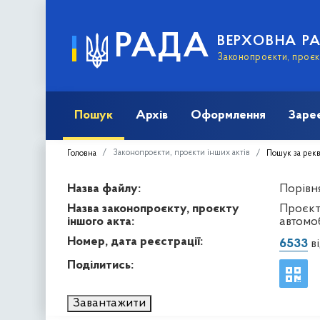
РАДА
ВЕРХОВНА Р
Законопроєкти, проєкт
Пошук
Архів
Оформлення
Заре
Законопроєкти, проєкти інших актів
Головна
Пошук за рек
Назва файлу:
Порівня
Назва законопроєкту, проєкту
Проєкт
іншого акта:
автомо
Номер, дата реєстрації:
6533
ві
Поділитись:
Завантажити