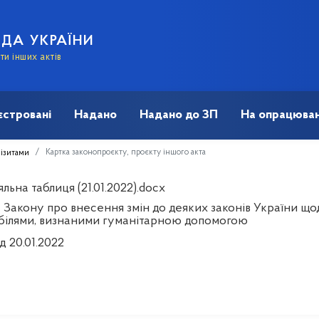
АДА УКРАЇНИ
и інших актів
єстровані
Надано
Надано до ЗП
На опрацюван
Картка законопроєкту, проєкту іншого акта
візитами
льна таблиця (21.01.2022).docx
 Закону про внесення змін до деяких законів України щод
білями, визнаними гуманітарною допомогою
д 20.01.2022