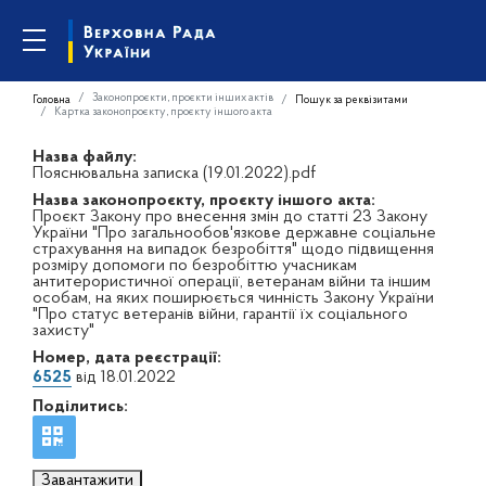
Законопроєкти, проєкти інших актів
Головна
Пошук за реквізитами
Картка законопроєкту, проєкту іншого акта
Назва файлу:
Пояснювальна записка (19.01.2022).pdf
Назва законопроєкту, проєкту іншого акта:
Проєкт Закону про внесення змін до статті 23 Закону
України "Про загальнообов'язкове державне соціальне
страхування на випадок безробіття" щодо підвищення
розміру допомоги по безробіттю учасникам
антитерористичної операції, ветеранам війни та іншим
особам, на яких поширюється чинність Закону України
"Про статус ветеранів війни, гарантії їх соціального
захисту"
Номер, дата реєстрації:
6525
від 18.01.2022
Поділитись:
Завантажити