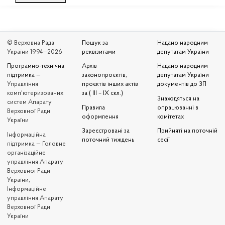
© Верховна Рада
Пошук за
Надано народним
України 1994—2026
реквізитами
депутатам України
Програмно-технічна
Архів
Надано народним
підтримка
—
законопроєктів,
депутатам України
Управління
проєктів інших актів
документів до ЗП
комп'ютеризованих
за ( III – IX скл.)
Знаходяться на
систем Апарату
Правила
опрацюванні в
Верховної Ради
оформлення
комітетах
України
Зареєстровані за
Прийняті на поточній
Iнформаційна
поточний тиждень
сесії
підтримка — Головне
організаційне
управління Апарату
Верховної Ради
України,
Інформаційне
управління Апарату
Верховної Ради
України